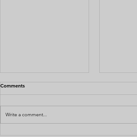
Comments
Write a comment...
SCG Muangthong United in
Suphanburi