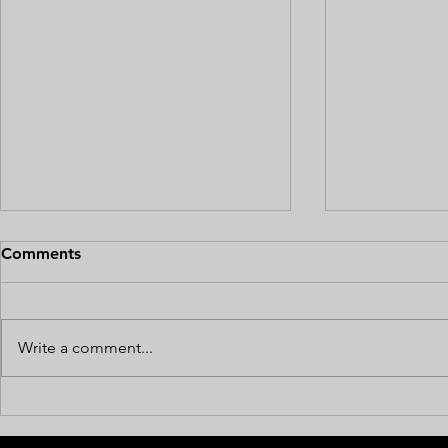
Comments
Write a comment...
SCG Muangthong United in
Suphanburi
Chiang Mai
Chiangmai 